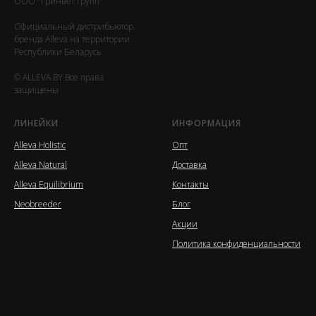
ООО "Гринвет групп"
Официальный дистрибьютор
бренда Alleva на территории
Республики Беларусь
© ALLEVA.BY Все права
защищены
ЛИНЕЙКИ
ИНФОРМАЦИЯ
Alleva Holistic
Опт
Alleva Natural
Доставка
Alleva Equilibrium
Контакты
Neobreeder
Блог
Акции
Политика конфиденциальности