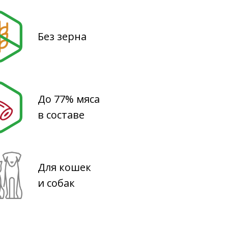
Без зерна
До 77% мяса
в составе
Для кошек
и собак