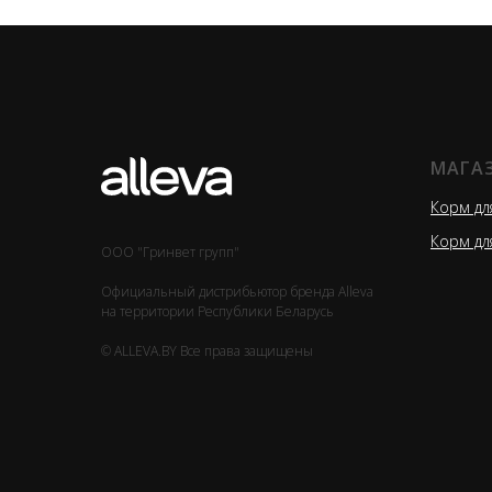
МАГА
Корм дл
Корм дл
ООО "Гринвет групп"
Официальный дистрибьютор бренда Alleva
на территории Республики Беларусь
© ALLEVA.BY Все права защищены