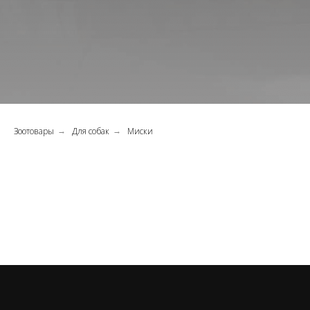
Зоотовары
Для собак
Миски
→
→