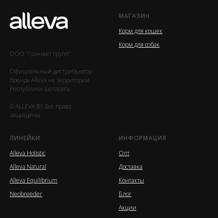
МАГАЗИН
Корм для кошек
Корм для собак
ООО "Гринвет групп"
Официальный дистрибьютор
бренда Alleva на территории
Республики Беларусь
© ALLEVA.BY Все права
защищены
ЛИНЕЙКИ
ИНФОРМАЦИЯ
Alleva Holistic
Опт
Alleva Natural
Доставка
Alleva Equilibrium
Контакты
Neobreeder
Блог
Акции