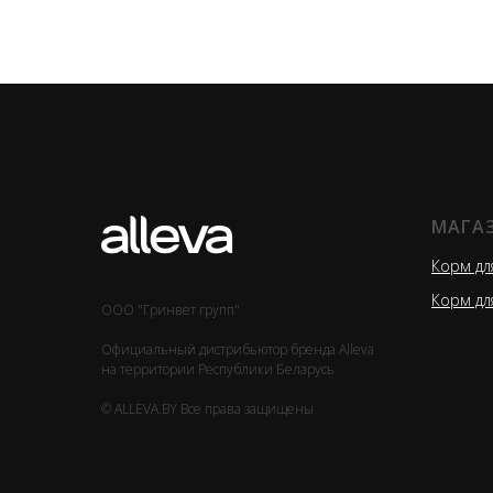
МАГА
Корм дл
Корм дл
ООО "Гринвет групп"
Официальный дистрибьютор бренда Alleva
на территории Республики Беларусь
© ALLEVA.BY Все права защищены