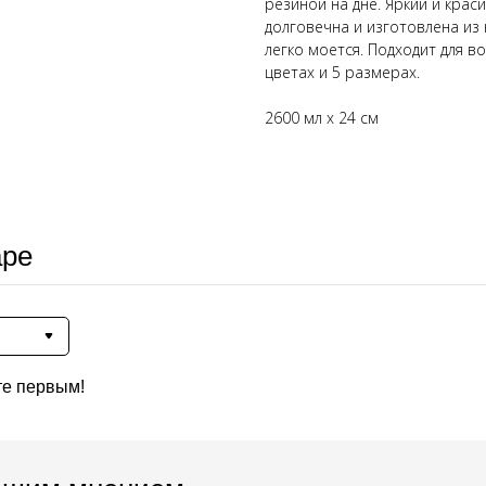
резиной на дне. Яркий и крас
долговечна и изготовлена из
легко моется. Подходит для в
цветах и ​​5 размерах.
2600 мл x 24 см
аре
те первым!