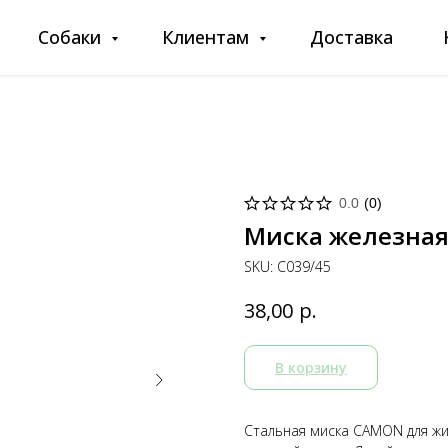
Собаки
Клиентам
Доставка
0.0
(
0
)
Миска железная
SKU:
C039/45
р.
38,00
В корзину
Стальная миска CAMON для ж