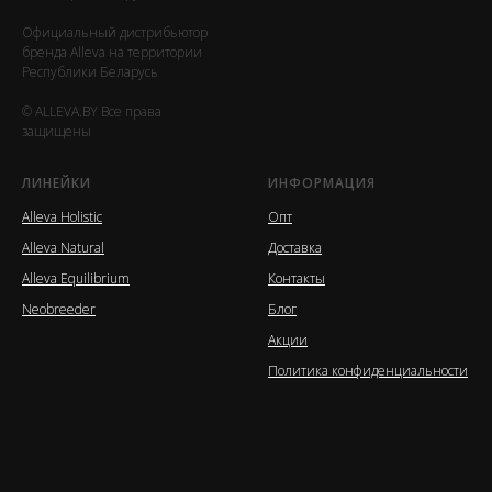
Официальный дистрибьютор
бренда Alleva на территории
Республики Беларусь
© ALLEVA.BY Все права
защищены
ЛИНЕЙКИ
ИНФОРМАЦИЯ
Alleva Holistic
Опт
Alleva Natural
Доставка
Alleva Equilibrium
Контакты
Neobreeder
Блог
Акции
Политика конфиденциальности