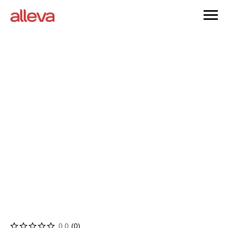
0.0
(
0
)