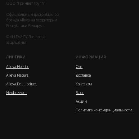
ООО "Гринвет групп"
Официальный дистрибьютор
бренда Alleva на территории
Республики Беларусь
© ALLEVA.BY Все права
защищены
ЛИНЕЙКИ
ИНФОРМАЦИЯ
Alleva Holistic
Опт
Alleva Natural
Доставка
Alleva Equilibrium
Контакты
Neobreeder
Блог
Акции
Политика конфиденциальности