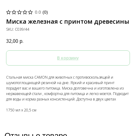
0.0
(
0
)
Миска железная с принтом древесины
SKU:
C039/44
32,00
р.
В корзину
Стальная миска CAMON для животных с противоскользящей и
шумопоглощающей резиной на дне. Яркий и красивый принт
порадует вас и вашего питомца. Миска долговечна и изготовлена из
нержавеющей стали , комфортна для питомца и легко моется. Подходит
для воды и корма разных консистенций. Доступна в двух цветах
1750 мл x 20,5 см
Отзывы о товаре