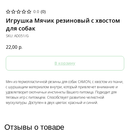
0.0
(
0
)
Игрушка Мячик резиновый с хвостом
для собак
SKU:
AD051/G
22,00
р.
В корзину
Мяч из термопластичной резины для собак CAMON, с хвостом из ткани,
с шуршащим материалом внутри, который привлечет внимание и
удовлетворит охотничьи инстинкты Вашего питомца. Подходит для
тяговых игр с питомцем. Способствует развитию челюстной
мускулатуры. Доступен в двух цветах: красный и синий.
Отзывы о товаре