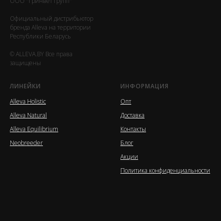
ООО "Гринвет групп"
Официальный дистрибьютор
бренда Alleva на территории
Республики Беларусь
© ALLEVA.BY Все права
защищены
ЛИНЕЙКИ
ИНФОРМАЦИЯ
Alleva Holistic
Опт
Alleva Natural
Доставка
Alleva Equilibrium
Контакты
Neobreeder
Блог
Акции
Политика конфиденциальности