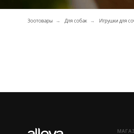
Зоотовары
Для собак
Игрушки для со
→
→
МАГА