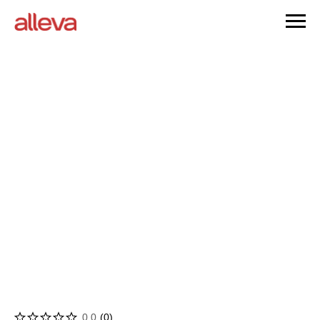
0.0
(
0
)