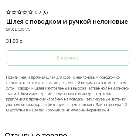
0.0
(
0
)
Шлея с поводком и ручкой нелоновые
SKU:
DC004/C
31,00
р.
В корзину
Практичная и прочная шлея для собак c нейлоновым поводком со
светоотражающими вставками для лучшей видимости в темное время
суток. Поводок и шлея изготовлены из выскокачественной нейлоновой
ткани. Шлея имеет два металлических кольца для надежного
крепления к прочному карабину на поводке. Регулируемые застежки
для полного комфорта и фиксации вашего питомца. Длина поподка 1,2
м Доступна в 4 цветах: красный/синий/черный/оранжевый
Отзывы о товаре