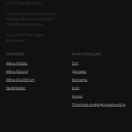
ООО "Гринвет групп"
Официальный дистрибьютор
бренда Alleva на территории
Республики Беларусь
© ALLEVA.BY Все права
защищены
ЛИНЕЙКИ
ИНФОРМАЦИЯ
Alleva Holistic
Опт
Alleva Natural
Доставка
Alleva Equilibrium
Контакты
Neobreeder
Блог
Акции
Политика конфиденциальности