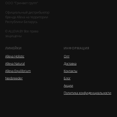
ООО "Гринвет групп"
Официальный дистрибьютор
бренда Alleva на территории
Республики Беларусь
© ALLEVA.BY Все права
защищены
ЛИНЕЙКИ
ИНФОРМАЦИЯ
Alleva Holistic
Опт
Alleva Natural
Доставка
Alleva Equilibrium
Контакты
Neobreeder
Блог
Акции
Политика конфиденциальности