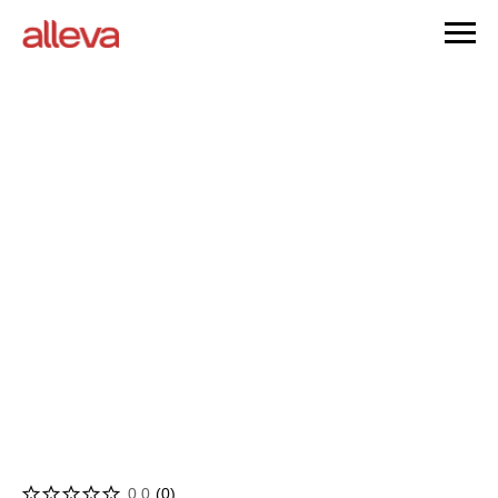
0.0
(
0
)