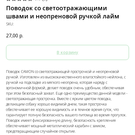
Поводок со светоотражающими
швами и неопреновой ручкой лайм
SKU:
27,00
р.
В корзину
Поводок CAMON со светоотражающей прострочкой и неопреновой
ручкой. Изготовлен из высококачественного влагостойкого нейлона, с
ручкой на подкладке из мягкого неопрена, которая наряду с
эргономичной формой, делает поводок очень удобным, обеспечивая
при этом безопасный захват. Еще одно преимущество данной модели -
светоотражающая прострочка. Вместе с ярким цветом поводка,
делающим собаку хорошо видимой днем, такая прострочка
обеспечивает ее хорошую видимость и в темное время суток, что
гарантирует полную безопасность вашего питомца во время прогулок.
Поводок имеет фиксированную длину, безопасность крепления
обеспечивает мощный металлический карабин с замком,
предотвращающим случайное открытие.