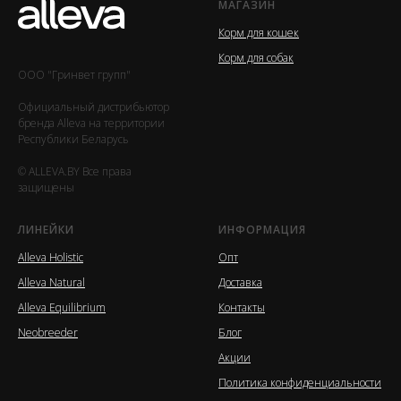
МАГАЗИН
Корм для кошек
Корм для собак
ООО "Гринвет групп"
Официальный дистрибьютор
бренда Alleva на территории
Республики Беларусь
© ALLEVA.BY Все права
защищены
ЛИНЕЙКИ
ИНФОРМАЦИЯ
Alleva Holistic
Опт
Alleva Natural
Доставка
Alleva Equilibrium
Контакты
Neobreeder
Блог
Акции
Политика конфиденциальности