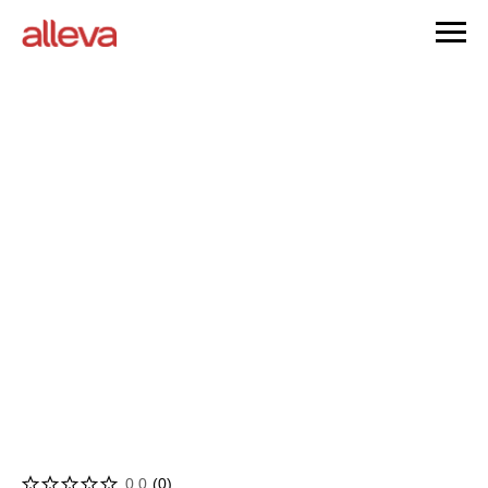
0.0
(
0
)