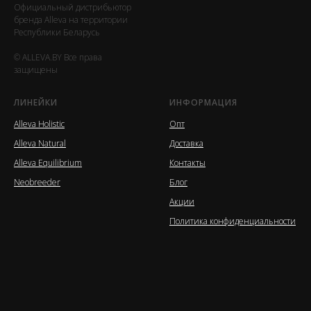
Официальный дистрибьютор
бренда Alleva на территории
Республики Беларусь
© ALLEVA.BY Все права
защищены
ЛИНЕЙКИ
ИНФОРМАЦИЯ
Alleva Holistic
Опт
Alleva Natural
Доставка
Alleva Equilibrium
Контакты
Neobreeder
Блог
Акции
Политика конфиденциальности