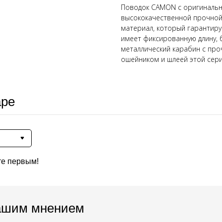
Поводок CAMON с оригинальн
высококачественной прочной 
материал, который гарантируе
имеет фиксированную длину,
металлический карабин с про
ошейником и шлеей этой сери
аре
те первым!
ашим мнением