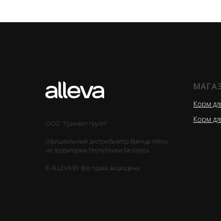
МАГА
Корм дл
Корм дл
ООО "Гринвет групп"
Официальный дистрибьютор бренда Alleva
на территории Республики Беларусь
© ALLEVA.BY Все права защищены