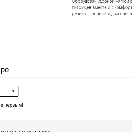
Оборудован удобной мягкой р
питомцев вместе и с комфорт
резины. Прочный и долговечн
аре
те первым!