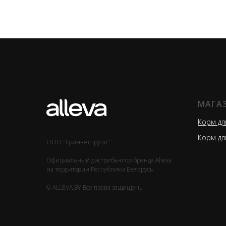
МАГА
Корм дл
Корм дл
ООО "Гринвет групп"
Официальный дистрибьютор бренда Alleva
на территории Республики Беларусь
© ALLEVA.BY Все права защищены