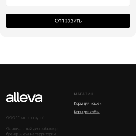
Отправить
МАГАЗИН
Корм для кошек
Корм для собак
ООО "Гринвет групп"
Официальный дистрибьютор
бренда Alleva на территории