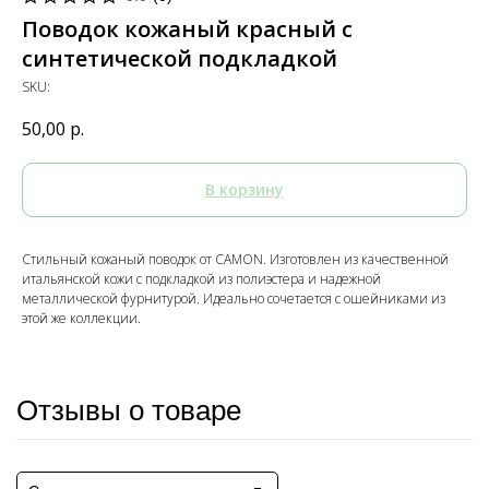
Поводок кожаный красный с
синтетической подкладкой
SKU:
50,00
р.
В корзину
Стильный кожаный поводок от CAMON. Изготовлен из качественной
итальянской кожи с подкладкой из полиэстера и надежной
металлической фурнитурой. Идеально сочетается с ошейниками из
этой же коллекции.
Отзывы о товаре