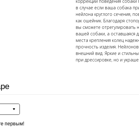
коррекции поведения собаки п
в случае если ваша собака пр
нейлона круглого сечения, по
как ошейник. Благодаря стоп
вы сможете отрегулировать 
вашей собаки, а оставшаяся д
места крепления колец наде
прочность изделия. Нейлонов
внешний вид. Яркие и стильн
при дрессировке, но и украше
аре
те первым!