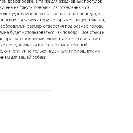
ри дрессировке, а также для ежедневных прогулок,
иучена не тянуть поводок. Изготовленный из
водок-удавку можно использовать и как поводок, и
орному кольцу-фиксатору, которым оснащена удавка,
необходимый размер отверстия под размер головы
лина будет использоваться как поводок. Все стыки и
жно прошиты кожаными элементами, что повышает
ые поводки-удавки имеют привлекательный
ые, они станут не только надежными помощниками
нием для вашей собаки.