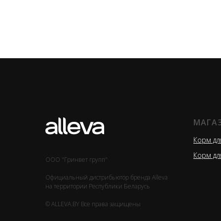
МАГА
Корм дл
Корм дл
ООО "Гринвет групп"
Официальный дистрибьютор бренда Alleva
на территории Республики Беларусь
© ALLEVA.BY Все права защищены