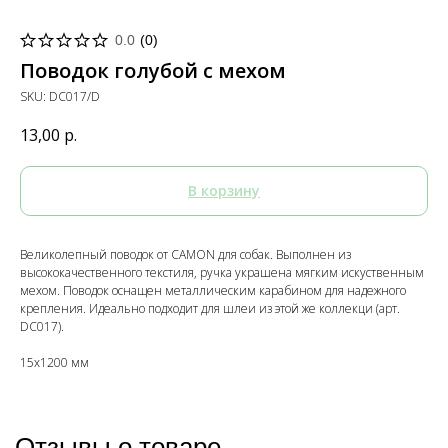
0.0
(
0
)
Поводок голубой с мехом
SKU:
DC017/D
13,00
р.
В корзину
Великолепный поводок от CAMON для собак. Выполнен из
высококачественного текстиля, ручка украшена мягким искуственным
мехом. Поводок оснащен металлическим карабином для надежного
крепления. Идеально подходит для шлеи из этой же коллекци (арт.
DC017).
15x1200 мм
Отзывы о товаре