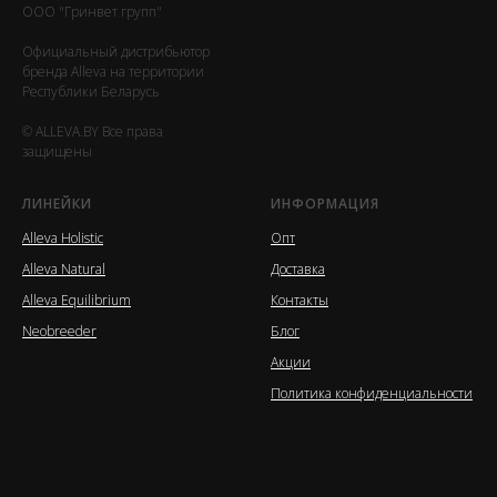
ООО "Гринвет групп"
Официальный дистрибьютор
бренда Alleva на территории
Республики Беларусь
© ALLEVA.BY Все права
защищены
ЛИНЕЙКИ
ИНФОРМАЦИЯ
Alleva Holistic
Опт
Alleva Natural
Доставка
Alleva Equilibrium
Контакты
Neobreeder
Блог
Акции
Политика конфиденциальности