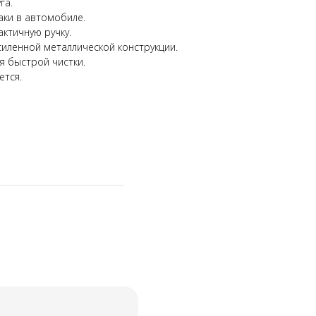
га.
аки в автомобиле.
актичную ручку.
силенной металлической конструкции.
я быстрой чистки.
ется.