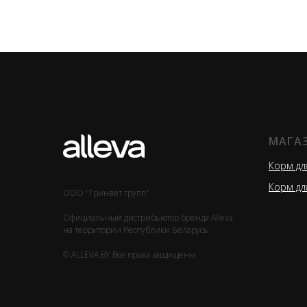
МАГА
Корм дл
Корм дл
ООО "Гринвет групп"
Официальный дистрибьютор бренда Alleva
на территории Республики Беларусь
© ALLEVA.BY Все права защищены