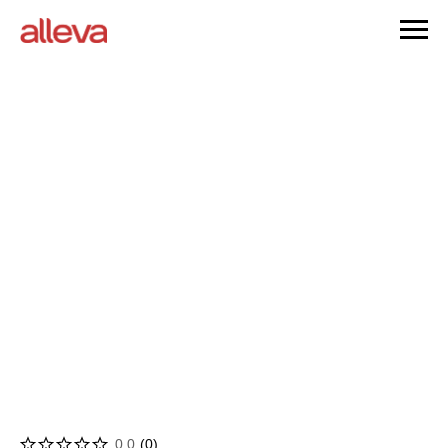
0.0
(
0
)