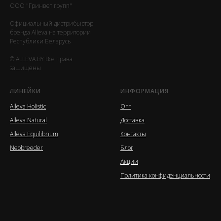
ООО "Гринвет групп"
Официальный дистрибьютор
бренда Alleva на территории
Республики Беларусь
© ALLEVA.BY Все права
защищены
ЛИНЕЙКИ
ИНФОРМАЦИЯ
Alleva Holistic
Опт
Alleva Natural
Доставка
Alleva Equilibrium
Контакты
Neobreeder
Блог
Акции
Политика конфиденциальности