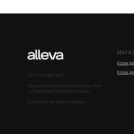
МАГА
Корм дл
Корм дл
ООО "Гринвет групп"
Официальный дистрибьютор бренда Alleva
на территории Республики Беларусь
© ALLEVA.BY Все права защищены