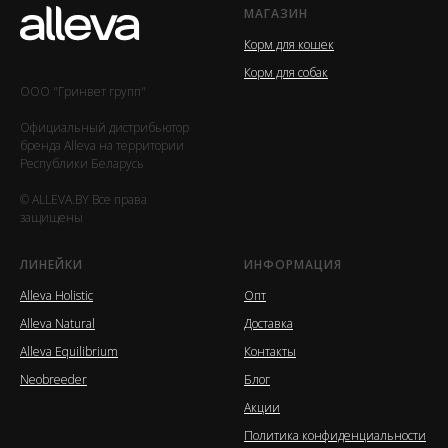
МАГАЗИН
Корм для кошек
Корм для собак
ООО "Гринвет групп"
Официальный дистрибьютор
бренда Alleva на территории
Республики Беларусь
© ALLEVA.BY Все права
защищены
ЛИНЕЙКИ
ИНФОРМАЦИЯ
Alleva Holistic
Опт
Alleva Natural
Доставка
Alleva Equilibrium
Контакты
Neobreeder
Блог
Акции
Политика конфиденциальности