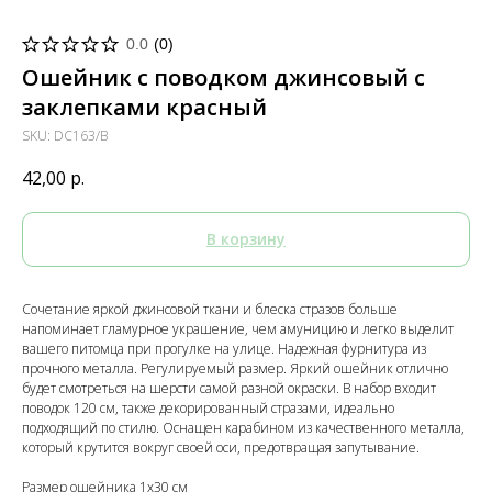
0.0
(
0
)
Ошейник с поводком джинсовый с
заклепками красный
SKU:
DC163/B
42,00
р.
В корзину
Сочетание яркой джинсовой ткани и блеска стразов больше
напоминает гламурное украшение, чем амуницию и легко выделит
вашего питомца при прогулке на улице. Надежная фурнитура из
прочного металла. Регулируемый размер. Яркий ошейник отлично
будет смотреться на шерсти самой разной окраски. В набор входит
поводок 120 см, также декорированный стразами, идеально
подходящий по стилю. Оснащен карабином из качественного металла,
который крутится вокруг своей оси, предотвращая запутывание.
Размер ошейника 1x30 см