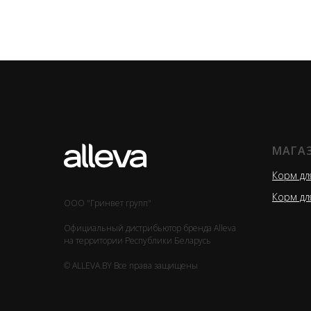
МАГА
Корм дл
Корм дл
ООО "Гринвет групп"
Официальный дистрибьютор бренда Alleva
на территории Республики Беларусь
© ALLEVA.BY Все права защищены