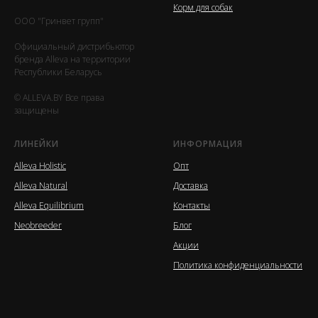
Корм для собак
ООО "Гринвет групп"
Официальный дистрибьютор
бренда Alleva на территории
Республики Беларусь
© ALLEVA.BY Все права
защищены
ЛИНЕЙКИ
ИНФОРМАЦИЯ
Alleva Holistic
Опт
Alleva Natural
Доставка
Alleva Equilibrium
Контакты
Neobreeder
Блог
Акции
Политика конфиденциальности