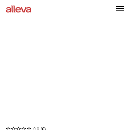
0.0
(
0
)