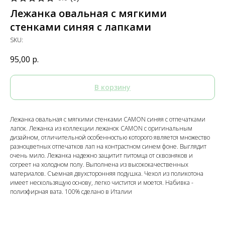
Лежанка овальная с мягкими
стенками синяя с лапками
SKU:
95,00
р.
В корзину
Лежанка овальная с мягкими стенками CAMON синяя с отпечатками
лапок. Лежанка из коллекции лежанок CAMON с оригинальным
дизайном, отличительной особенностью которого является множество
разноцветных отпечатков лап на контрастном синем фоне. Выглядит
очень мило. Лежанка надежно защитит питомца от сквозняков и
согреет на холодном полу. Выполнена из высококачественных
материалов. Съемная двухсторонняя подушка. Чехол из поликотона
имеет нескользящую основу, легко чистится и моется. Набивка -
полиэфирная вата. 100% сделано в Италии