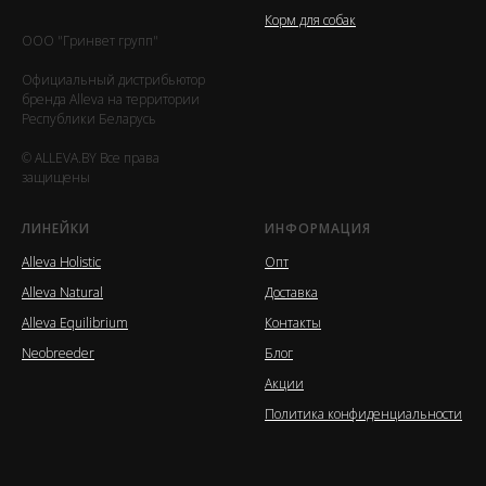
Корм для собак
ООО "Гринвет групп"
Официальный дистрибьютор
бренда Alleva на территории
Республики Беларусь
© ALLEVA.BY Все права
защищены
ЛИНЕЙКИ
ИНФОРМАЦИЯ
Alleva Holistic
Опт
Alleva Natural
Доставка
Alleva Equilibrium
Контакты
Neobreeder
Блог
Акции
Политика конфиденциальности