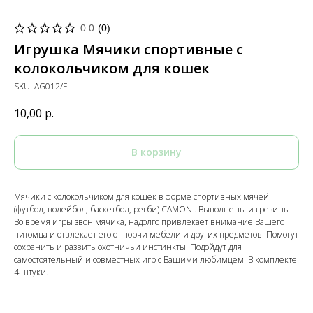
0.0
(
0
)
Игрушка Мячики спортивные с
колокольчиком для кошек
SKU:
AG012/F
10,00
р.
В корзину
Мячики с колокольчиком для кошек в форме спортивных мячей
(футбол, волейбол, баскетбол, регби) CAMON . Выполнены из резины.
Во время игры звон мячика, надолго привлекает внимание Вашего
питомца и отвлекает его от порчи мебели и других предметов. Помогут
сохранить и развить охотничьи инстинкты. Подойдут для
самостоятельный и совместных игр с Вашими любимцем. В комплекте
4 штуки.