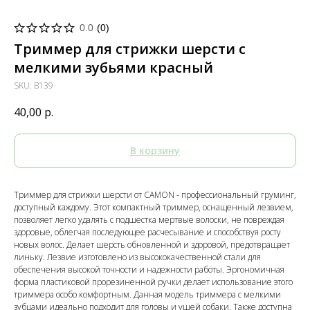
0.0
(
0
)
Триммер для стрижки шерсти с
мелкими зубьями красный
SKU:
B139
40,00
р.
В корзину
Триммер для стрижки шерсти от CAMON - профессиональный груминг,
доступный каждому. Этот компактный триммер, оснащенный лезвием,
позволяет легко удалять с подшестка мертвые волоски, не повреждая
здоровые, облегчая последующее расчесывание и способствуя росту
новых волос. Делает шерсть обновленной и здоровой, предотвращает
линьку. Лезвие изготовлено из высококачественной стали для
обеспечения высокой точности и надежности работы. Эргономичная
форма пластиковой прорезиненной ручки делает использование этого
триммера особо комфортным. Данная модель триммера с мелкими
зубцами идеально подходит для головы и ушей собаки. Также доступна