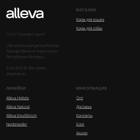
МАГАЗИН
Корм для кошек
Корм для собак
ООО "Гринвет групп"
Официальный дистрибьютор
бренда Alleva на территории
Республики Беларусь
© ALLEVA.BY Все права
защищены
ЛИНЕЙКИ
ИНФОРМАЦИЯ
Alleva Holistic
Опт
Alleva Natural
Доставка
Alleva Equilibrium
Контакты
Neobreeder
Блог
Акции