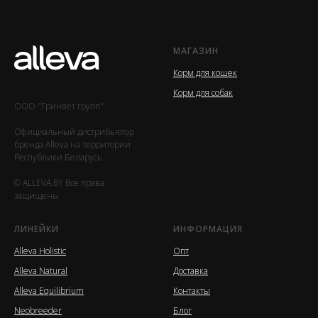
МАГАЗИН
Корм для кошек
Корм для собак
ООО "Гринвет групп"
Официальный дистрибьютор
бренда Alleva на территории
Республики Беларусь
© ALLEVA.BY Все права
защищены
ЛИНЕЙКИ
ИНФОРМАЦИЯ
Alleva Holistic
Опт
Alleva Natural
Доставка
Alleva Equilibrium
Контакты
Neobreeder
Блог