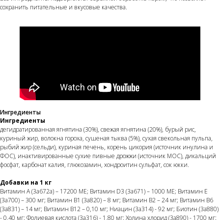
сохранить питательные и вкусовые качества.
Ингредиенты
Ингредиенты
дегидратированная ягнятина (30%), свежая ягнятина (20%), бурый рис,
куриный жир, волокна гороха, сушеная тыква (5%), сухая свекольная пульпа,
рыбий жир (сельди), куриная печень, корень цикория (источник инулина и
ФОС), инактивированные сухие пивные дрожжи (источник МОС), дикальций
фосфат, карбонат калия, глюкозамин, хондроитин сульфат, сок юкки.
Добавки на 1 кг
Витамин А (3a672a) – 17200 МЕ; Витамин D3 (3a671) – 1000 МЕ; Витамин Е
(3а700) – 300 мг; Витамин B1 (3a820) – 8 мг; Витамин B2 – 24 мг; Витамин B6
(3a831) – 14 мг; Витамин B12 – 0,10 мг; Ниацин (3а314) - 92 мг; Биотин (3a880)
- 0,40 мг; Фолиевая кислота (3a316) - 1,80 мг; Холина хлорид (3a890) - 1700 мг;