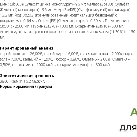
Цинк (3b605) (Сульфат цинка моногидрат) - 96 мг; Железо (3b103) (Сульфат
Железа (II) моногидрат) - 96 мг; Медь (3b405) (Сульфат меди (ll) пентагидрат) –
13,2 мг; Йод (3b203) (гранулированный йодат кальция безводный с
покрытием) - 0,64 мг; Селен (Е8) (Селенит натрия) - 0,50 мг; DL-метионин
(3c301) - 2500 мг; Таурин (3a370) - 1000 мг; L-карнитин (3a910) - 500 мг.
Антиоксиданты: экстракты токоферолов из растительных масел (1b306(i)) – 150
мг.
Гарантированный анализ
сырой протеин – 26,00%, сырой жир – 16,00%, сырая клетчатка – 2,00%, сырая
зола – 7,00%, Кальций – 1,20%, Фосфор – 0,80%, Омега-6 – 2,00%, Омега-3 –
0,50%, глюкозамин – 1000 мг/кг; хондроитин сульфат – 800 мг/кг.
Энергетическая ценность
3860 ккал/кг; 16,2 МДж/кг.
Нормы кормления / гранулы