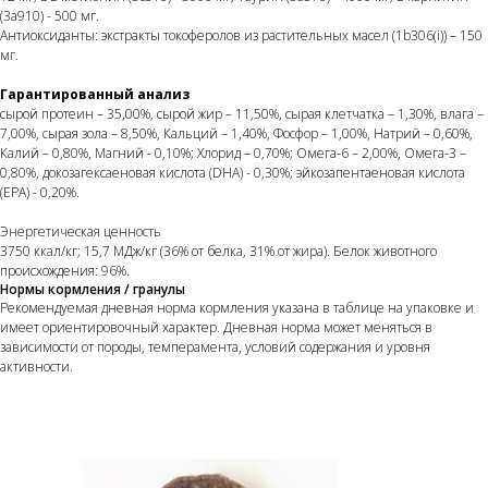
(3a910) - 500 мг.
Антиоксиданты: экстракты токоферолов из растительных масел (1b306(i)) – 150
мг.
Гарантированный анализ
сырой протеин – 35,00%, сырой жир – 11,50%, сырая клетчатка – 1,30%, влага –
7,00%, сырая зола – 8,50%, Кальций – 1,40%, Фосфор – 1,00%, Натрий – 0,60%,
Калий – 0,80%, Магний - 0,10%; Хлорид – 0,70%; Омега-6 – 2,00%, Омега-3 –
0,80%, докозагексаеновая кислота (DHA) - 0,30%; эйкозапентаеновая кислота
(EPA) - 0,20%.
Энергетическая ценность
3750 ккал/кг; 15,7 МДж/кг (36% от белка, 31% от жира). Белок животного
происхождения: 96%.
Нормы кормления / гранулы
Рекомендуемая дневная норма кормления указана в таблице на упаковке и
имеет ориентировочный характер. Дневная норма может меняться в
зависимости от породы, темперамента, условий содержания и уровня
активности.