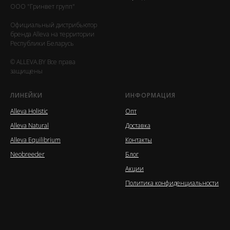
ООО "Гринвет групп"
Официальный дистрибьютор
бренда Alleva на территории
Республики Беларусь
© ALLEVA.BY Все права
защищены
ЛИНЕЙКИ
ИНФОРМАЦИЯ
Alleva Holistic
Опт
Alleva Natural
Доставка
Alleva Equilibrium
Контакты
Neobreeder
Блог
Акции
Политика конфиденциальности