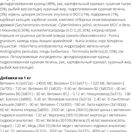
дегидратированная курица (48%), рис, картофельный крахмал, сушеная тыква
(5%), рыбий жир (сельди), куриный жир, гидролизованная куриная печень
(3%), корень цикория (источник инулина и ФОС) (1%), подорожник (1%),
карбонат кальция, карбонат калия, комплекс отборных инактивированных
дрожжей (Saccharomyces cerevisiae, Cyberlindnera jadinii, источник МОС и бета-
глюканов) (0,50%), ксилоолигосахариды (X.O.S.) (0,30%), хлорид натрия,
порошок из сушеных растений (кожура граната обыкновенного - Punica
granatum; камедь коры Акации аравийской - Acacia arabica; кора Холарены
пушистой - Holarrhena antidysenterica; Андрографис метельчатый -
Andrographis paniculata; плоды Бибхитаки - Terminalia bellerica) (0,10%), сок
юкки. Легкоусвояемые ингредиенты: дегидратированная курица,
гидролизованная куриная печень, рис, картофельный крахмал, куриный жир,
рыбий жир (сельди)
Добавки на 1 кг
Витамин А (3a672a) – 24000 МЕ; Витамин D3 (3a671) – 1320 МЕ; Витамин Е
(3а700) – 720 мг; Витамин B1 (3a820) – 9,60 мг; Витамин B2 (3a825ii) – 60 мг;
Витамин B6 (3a831) – 60 мг; Витамин B12 – 0,12 мг; Ниацинамид (3а315) - 168
мг; Биотин (3a880) - 9,60 мг; Фолиевая кислота (3a316) - 2,40 мг; D-пантотенат
кальция (3a841) - 60 мг; Витамин С (3a300) - 180 мг; Бета-каротин (3a160(a)) -
60 мг; Холина хлорид (3a890) - 2500 мг; Цинк (3b610) (Хелат цинка с метионин
гидрокси-аналогом) - 120 мг; Марганец (3b510) (Хелат марганца с метионин
гидрокси-аналогом) - 30 мг; Железо (3b106) (Железа (II) хелат аминокислоты
гидрат) - 120 мг; Медь (3b4.10) (Хелат меди с метионин гидрокси-аналогом) -
12 мг; DL-метионин (3c310) - 3000 мг; Таурин (3a370) - 4000 мг; L-карнитин