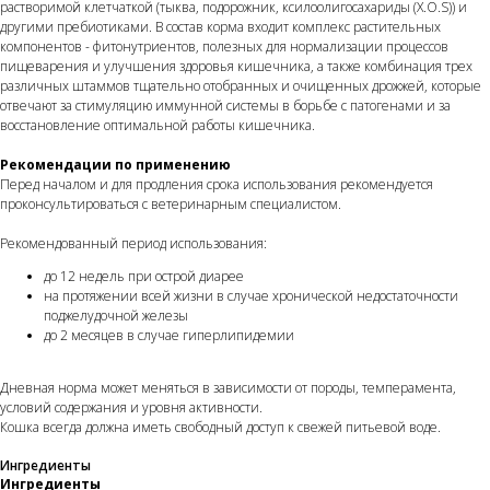
растворимой клетчаткой (тыква, подорожник, ксилоолигосахариды (X.O.S)) и
другими пребиотиками. В состав корма входит комплекс растительных
компонентов - фитонутриентов, полезных для нормализации процессов
пищеварения и улучшения здоровья кишечника, а также комбинация трех
различных штаммов тщательно отобранных и очищенных дрожжей, которые
отвечают за стимуляцию иммунной системы в борьбе с патогенами и за
восстановление оптимальной работы кишечника.
Рекомендации по применению
Перед началом и для продления срока использования рекомендуется
проконсультироваться с ветеринарным специалистом.
Рекомендованный период использования:
до 12 недель при острой диарее
на протяжении всей жизни в случае хронической недостаточности
поджелудочной железы
до 2 месяцев в случае гиперлипидемии
Дневная норма может меняться в зависимости от породы, темперамента,
условий содержания и уровня активности.
Кошка всегда должна иметь свободный доступ к свежей питьевой воде.
Ингредиенты
Ингредиенты