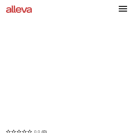
0.0
(
0
)