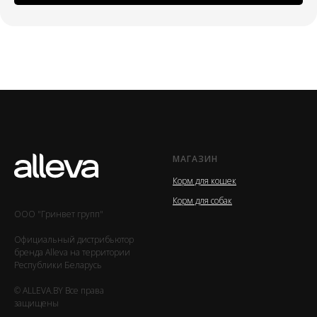
МАГАЗИН
Корм для кошек
Корм для собак
ООО "Гринвет групп"
Официальный дистрибьютор
бренда Alleva на территории
Республики Беларусь
© ALLEVA.BY Все права
защищены