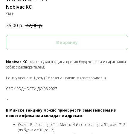
Nobivac KC
SKU:
35,00
р.
42,00
р.
В корзину
Nobivac KC
- живая сухая вакцина против бордетеллеза и парагриппа
собак с растворителем.
Цена указана за 1 дозу (2 флакона - вакцина+растворитель)
СРОК ГОДНОСТИ ДО 03.2027
~
В Минске вакцину можно приобрести самовывозом из
нашего офиса или склада по адресам:
Офис - БЦ "Кольцово", г. Минск, 4-й пер. Кольцова 51, офис 712
(по будням с 10 до 17)