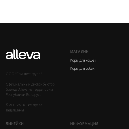
МАГАЗИН
Корм для кошек
Корм для собак
ООО "Гринвет групп"
Официальный дистрибьютор
бренда Alleva на территории
Республики Беларусь
© ALLEVA.BY Все права
защищены
ЛИНЕЙКИ
ИНФОРМАЦИЯ