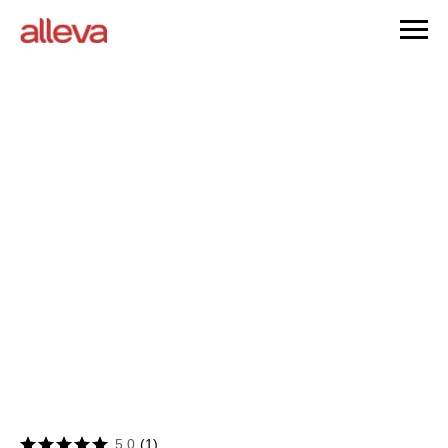
5.0
(
1
)