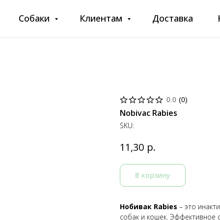
Собаки
Клиентам
Доставка
0.0
(
0
)
Nobivac Rabies
SKU:
р.
11,30
В корзину
Нобивак Rabies
– это инак
собак и кошек. Эффективное 