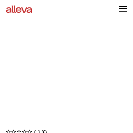
0.0
(
0
)