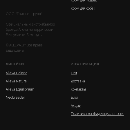
Корм для кошек
Корм для собак
ООО "Гринвет групп"
Официальный дистрибьютор
бренда Alleva на территории
Республики Беларусь
© ALLEVA.BY Все права
защищены
ЛИНЕЙКИ
ИНФОРМАЦИЯ
Alleva Holistic
Опт
Alleva Natural
Доставка
Alleva Equilibrium
Контакты
Neobreeder
Блог
Акции
Политика конфиденциальности