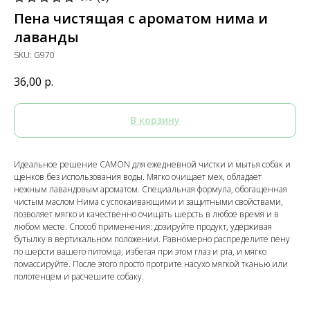
Пена чистящая с ароматом нима и
лаванды
SKU:
G970
36,00
р.
В корзину
Идеальное решение CAMON для ежедневной чистки и мытья собак и
щенков без использования воды. Мягко очищает мех, обладает
нежным лавандовым ароматом. Специальная формула, обогащенная
чистым маслом Нима с успокаивающими и защитными свойствами,
позволяет мягко и качественно очищать шерсть в любое время и в
любом месте. Способ применения: дозируйте продукт, удерживая
бутылку в вертикальном положении. Равномерно распределите пену
по шерсти вашего питомца, избегая при этом глаз и рта, и мягко
помассируйте. После этого просто протрите насухо мягкой тканью или
полотенцем и расчешите собаку.