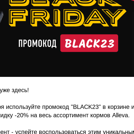
уже здесь!
ря используйте промокод "BLACK23" в корзине 
идку -20% на весь ассортимент кормов Alleva.
ент - успейте воспользоваться этим уникальн