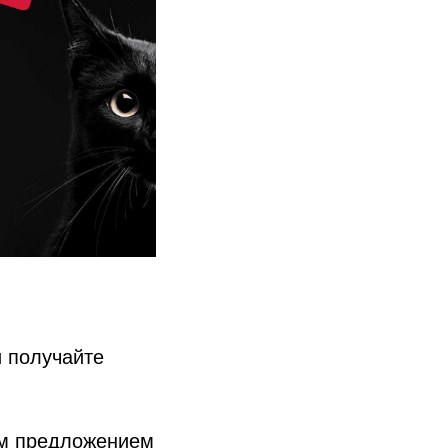
и получайте
ым предложением