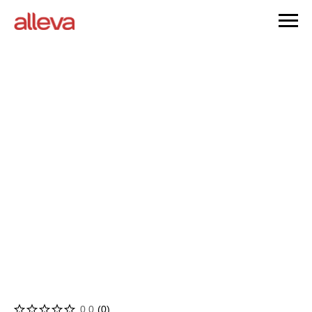
0.0
(
0
)