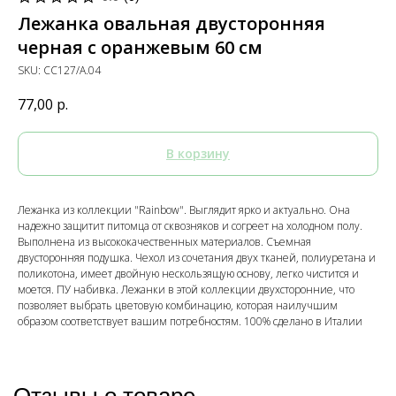
Лежанка овальная двусторонняя
черная с оранжевым 60 см
SKU:
CC127/A.04
77,00
р.
В корзину
Лежанка из коллекции "Rainbow". Выглядит ярко и актуально. Она
надежно защитит питомца от сквозняков и согреет на холодном полу.
Выполнена из высококачественных материалов. Съемная
двусторонняя подушка. Чехол из сочетания двух тканей, полиуретана и
поликотона, имеет двойную нескользящую основу, легко чистится и
моется. ПУ набивка. Лежанки в этой коллекции двухсторонние, что
позволяет выбрать цветовую комбинацию, которая наилучшим
образом соответствует вашим потребностям. 100% сделано в Италии