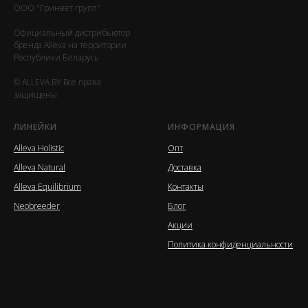
ООО "Гринвет групп"
Официальный дистрибьютор
бренда Alleva на территории
Республики Беларусь
© ALLEVA.BY Все права
защищены
ЛИНЕЙКИ
ИНФОРМАЦИЯ
Alleva Holistic
Опт
Alleva Natural
Доставка
Alleva Equilibrium
Контакты
Neobreeder
Блог
Акции
Политика конфиденциальности